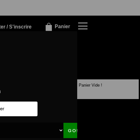
×
×
Panier
r / S'inscrire
Panier Vide !