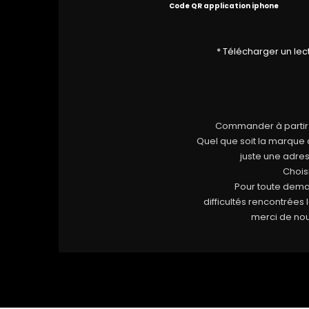
Code QR application iphone
* Télécharger un le
Commander à partir d
Quel que soit la marque 
juste une adre
Chois
Pour toute dema
difficultés rencontrées 
merci de nou