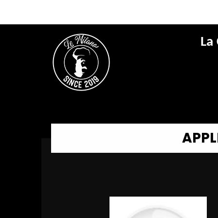
La
APPL