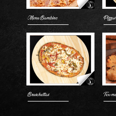
Menu Bambino
Pizzas
Bruschettas
Tex-m