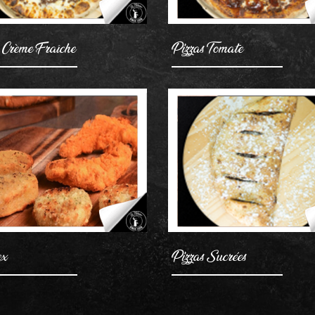
 Crème Fraîche
Pizzas Tomate
AJOUTER
AJOUTER
ex
Pizzas Sucrées