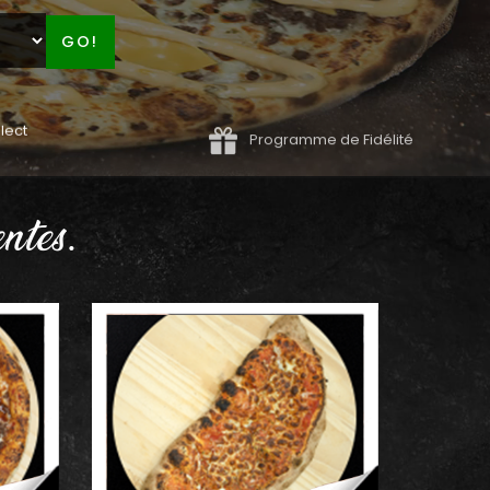
GO!
lect
Programme de Fidélité
ntes.
AJOUTER