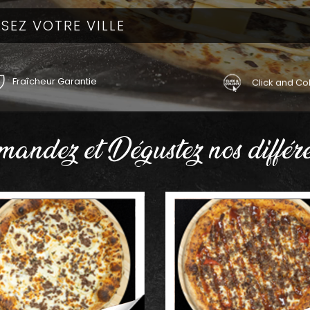
Fraîcheur Garantie
Click and Col
andez et Dégustez nos différe
AJOUTER
AJOUTER