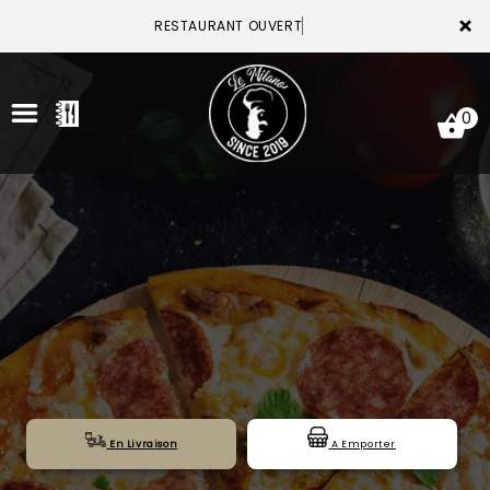
×
RESTAURANT OUVERT
0
ACCUEIL
LA CARTE
VOTRE COMPTE
NOTRE RESTAURANT
VOS AVIS
En Livraison
A Emporter
MENTIONS LÉGALES