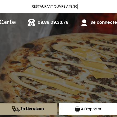
Vo
 Carte
09.88.09.33.78
Se connecter
En Livraison
A Emporter