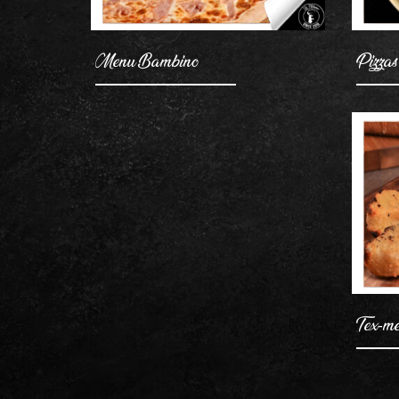
Menu Bambino
Pizzas
Tex-m