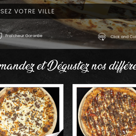
Fraîcheur Garantie
Click and Col
andez et Dégustez nos différe
AJOUTER
AJOUTER