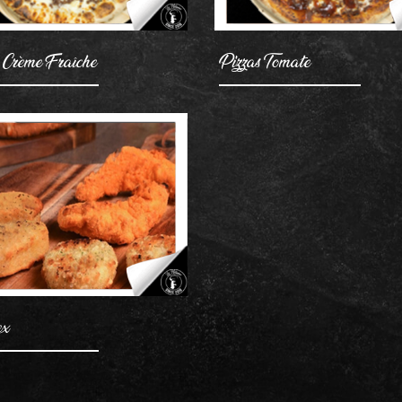
 Crème Fraîche
Pizzas Tomate
AJOUTER
ex