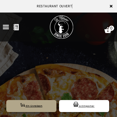
×
RESTAURANT OUVERT
0
ACCUEIL
LA CARTE
VOTRE COMPTE
NOTRE RESTAURANT
VOS AVIS
En Livraison
A Emporter
MENTIONS LÉGALES