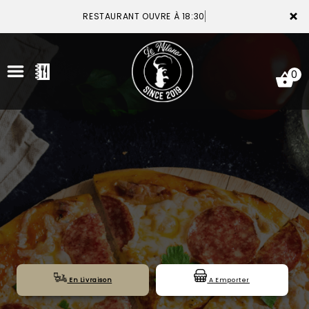
×
RESTAURANT OUVRE À 18:30
0
ACCUEIL
LA CARTE
VOTRE COMPTE
NOTRE RESTAURANT
VOS AVIS
En Livraison
A Emporter
MENTIONS LÉGALES