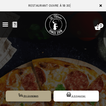
×
RESTAURANT OUVRE À 18:30
0
ACCUEIL
LA CARTE
VOTRE COMPTE
NOTRE RESTAURANT
VOS AVIS
En Livraison
A Emporter
MENTIONS LÉGALES