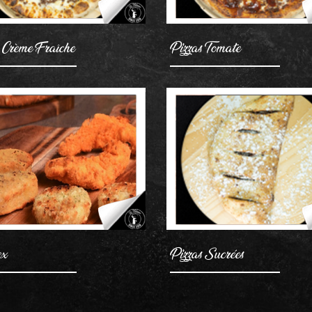
 Crème Fraîche
Pizzas Tomate
AJOUTER
AJOUTER
ex
Pizzas Sucrées