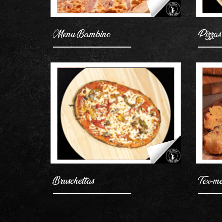
Menu Bambino
Pizzas
Bruschettas
Tex-m