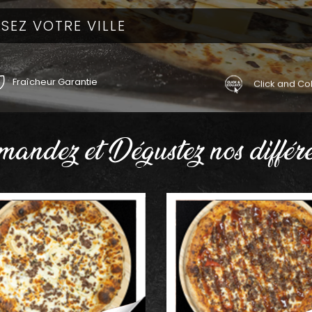
Fraîcheur Garantie
Click and Col
andez et Dégustez nos différe
AJOUTER
AJOUTER