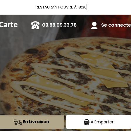
Vou
 Carte
09.88.09.33.78
Se connecter
En Livraison
A Emporter