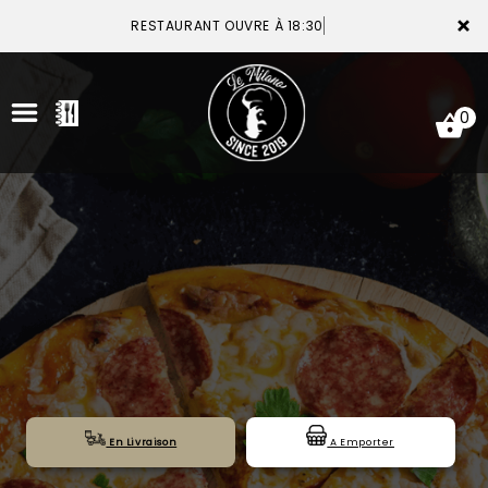
×
RESTAURANT OUVRE À 18:30
0
ACCUEIL
LA CARTE
VOTRE COMPTE
NOTRE RESTAURANT
VOS AVIS
En Livraison
A Emporter
MENTIONS LÉGALES