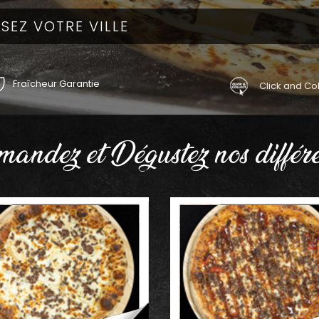
Fraîcheur Garantie
Click and Col
andez et Dégustez nos différe
AJOUTER
AJOUTER