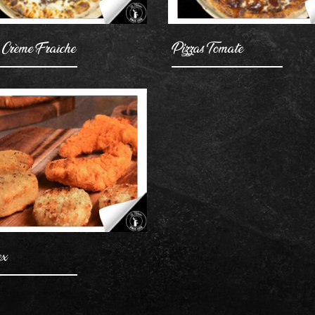
 Crème Fraîche
Pizzas Tomate
AJOUTER
ex