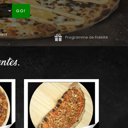
GO!
lect
Programme de Fidélité
ntes.
AJOUTER