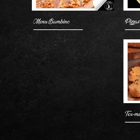
Menu Bambino
Pizzas
Tex-m