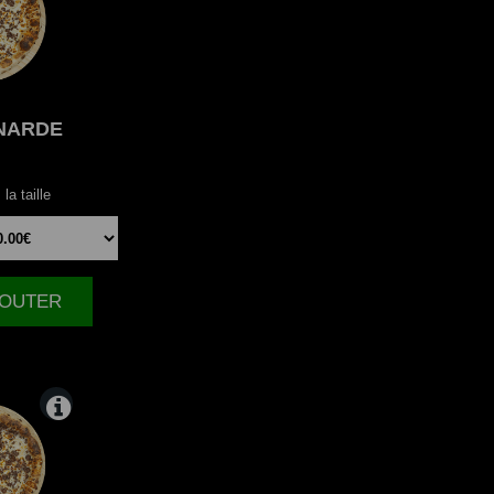
NARDE
la taille
AJOUTER