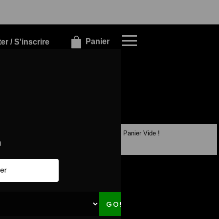
×
×
Panier
r / S'inscrire
Panier Vide !