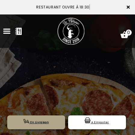
×
RESTAURANT OUVRE À 18:30
0
ACCUEIL
LA CARTE
VOTRE COMPTE
NOTRE RESTAURANT
VOS AVIS
En Livraison
A Emporter
MENTIONS LÉGALES