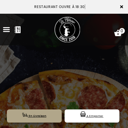
×
RESTAURANT OUVRE À 18:30
0
ACCUEIL
LA CARTE
VOTRE COMPTE
NOTRE RESTAURANT
VOS AVIS
En Livraison
A Emporter
MENTIONS LÉGALES