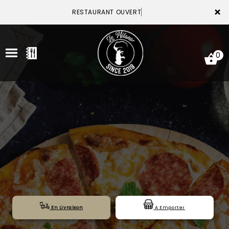
×
RESTAURANT OUVERT
0
ACCUEIL
LA CARTE
VOTRE COMPTE
NOTRE RESTAURANT
VOS AVIS
En Livraison
A Emporter
MENTIONS LÉGALES