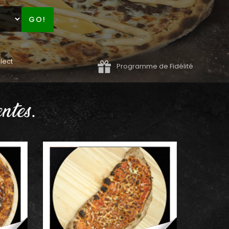
GO!
lect
Programme de Fidélité
ntes.
AJOUTER