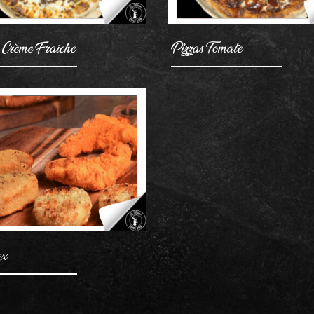
 Crème Fraîche
Pizzas Tomate
AJOUTER
ex