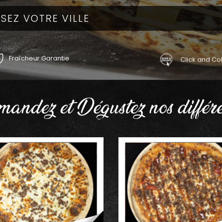
Fraîcheur Garantie
Click and Col
andez et Dégustez nos différe
AJOUTER
AJOUTER