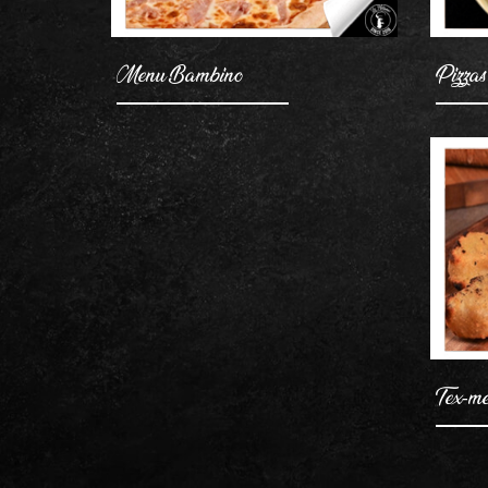
Menu Bambino
Pizzas
Tex-m