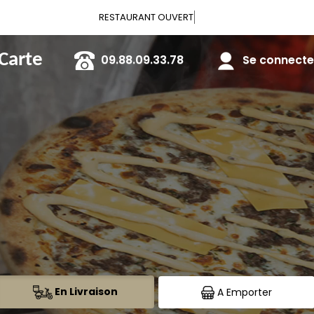
Vous pouv
 Carte
09.88.09.33.78
Se connecter
En Livraison
A Emporter