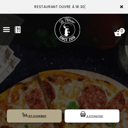
×
RESTAURANT OUVRE À 18:30
0
ACCUEIL
LA CARTE
VOTRE COMPTE
NOTRE RESTAURANT
VOS AVIS
En Livraison
A Emporter
MENTIONS LÉGALES