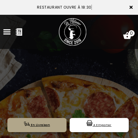
×
RESTAURANT OUVRE À 18:30
0
ACCUEIL
LA CARTE
VOTRE COMPTE
NOTRE RESTAURANT
VOS AVIS
En Livraison
A Emporter
MENTIONS LÉGALES