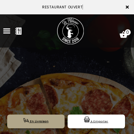
×
RESTAURANT OUVERT
0
ACCUEIL
LA CARTE
VOTRE COMPTE
NOTRE RESTAURANT
VOS AVIS
En Livraison
A Emporter
MENTIONS LÉGALES