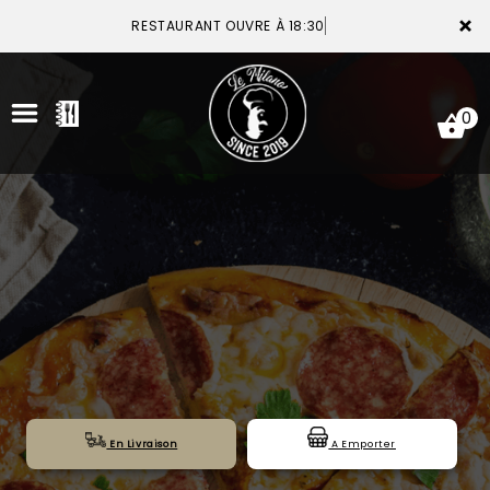
×
RESTAURANT OUVRE À 18:30
0
ACCUEIL
LA CARTE
VOTRE COMPTE
NOTRE RESTAURANT
VOS AVIS
En Livraison
A Emporter
MENTIONS LÉGALES