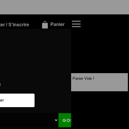
×
×
Panier
r / S'inscrire
Panier Vide !