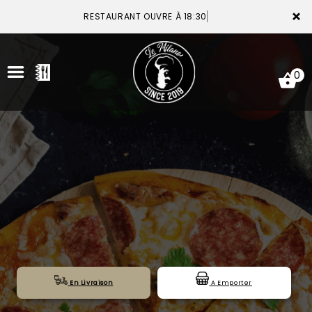
×
RESTAURANT OUVRE À 18:30
0
ACCUEIL
LA CARTE
VOTRE COMPTE
NOTRE RESTAURANT
VOS AVIS
En Livraison
A Emporter
MENTIONS LÉGALES