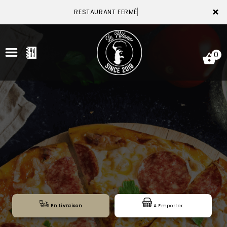
×
RESTAURANT FERMÉ
0
ACCUEIL
LA CARTE
VOTRE COMPTE
NOTRE RESTAURANT
VOS AVIS
En Livraison
A Emporter
MENTIONS LÉGALES