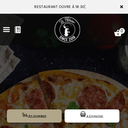
×
RESTAURANT OUVRE À 18:30
0
ACCUEIL
LA CARTE
VOTRE COMPTE
NOTRE RESTAURANT
VOS AVIS
En Livraison
A Emporter
MENTIONS LÉGALES