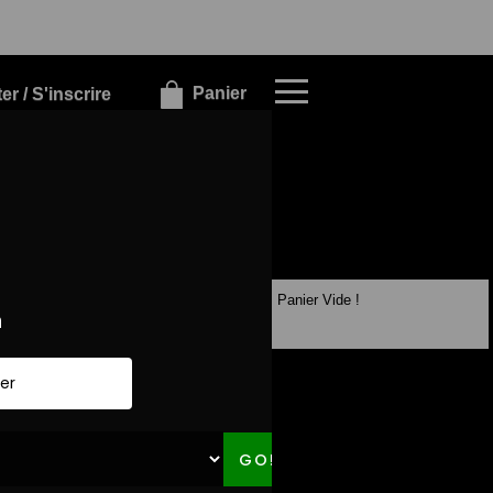
×
×
Panier
r / S'inscrire
Panier Vide !