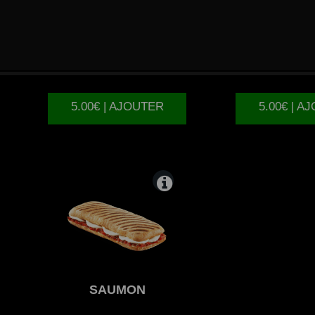
3
FROMAGES
JAMB
5.00€ | AJOUTER
5.00€ | A
SAUMON