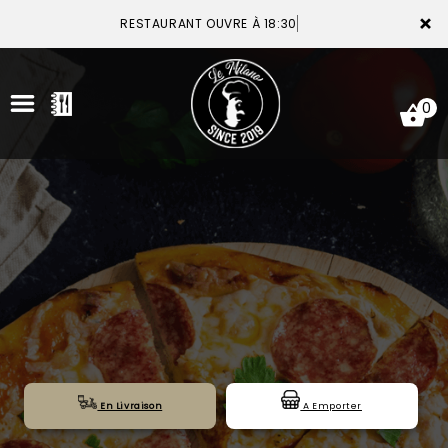
×
RESTAURANT OUVRE À 18:30
0
ACCUEIL
LA CARTE
VOTRE COMPTE
NOTRE RESTAURANT
VOS AVIS
En Livraison
A Emporter
MENTIONS LÉGALES