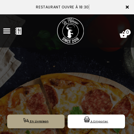
×
RESTAURANT OUVRE À 18:30
0
ACCUEIL
LA CARTE
VOTRE COMPTE
NOTRE RESTAURANT
VOS AVIS
En Livraison
A Emporter
MENTIONS LÉGALES