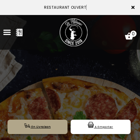
×
RESTAURANT OUVERT
0
ACCUEIL
LA CARTE
VOTRE COMPTE
NOTRE RESTAURANT
VOS AVIS
En Livraison
A Emporter
MENTIONS LÉGALES