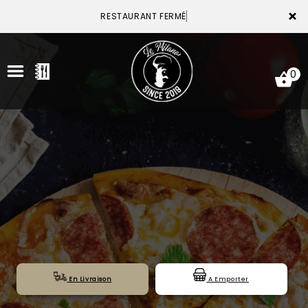
×
RESTAURANT FERMÉ
0
ACCUEIL
LA CARTE
VOTRE COMPTE
NOTRE RESTAURANT
VOS AVIS
En Livraison
A Emporter
MENTIONS LÉGALES