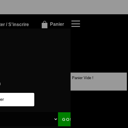
×
×
Panier
r / S'inscrire
Panier Vide !