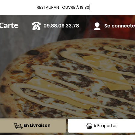
V
 Carte
09.88.09.33.78
Se connecter
En Livraison
A Emporter