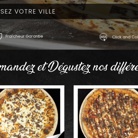
Fraîcheur Garantie
Click and Col
andez et Dégustez nos différe
AJOUTER
AJOUTER