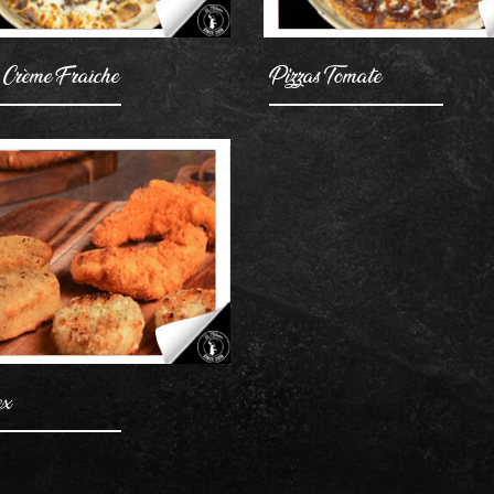
 Crème Fraîche
Pizzas Tomate
AJOUTER
ex