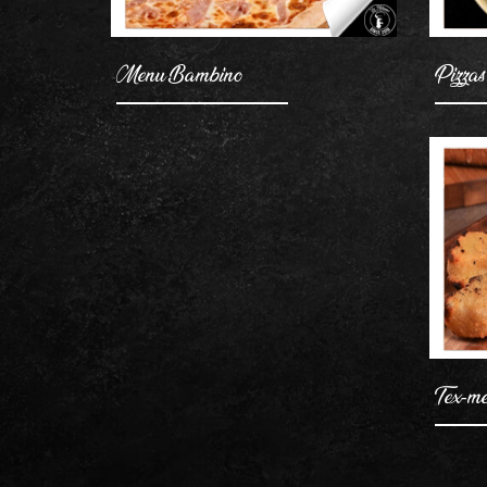
Menu Bambino
Pizzas
Tex-m