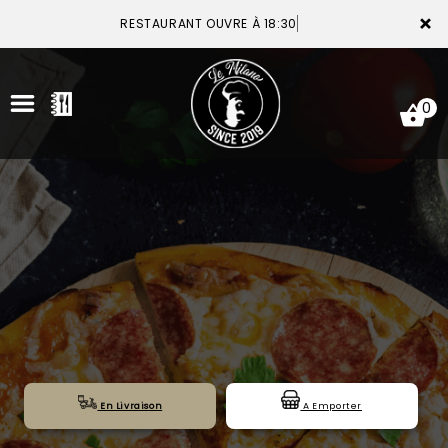
×
RESTAURANT OUVRE À 18:30
0
ACCUEIL
LA CARTE
VOTRE COMPTE
NOTRE RESTAURANT
VOS AVIS
En Livraison
A Emporter
MENTIONS LÉGALES