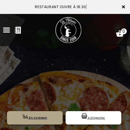
×
RESTAURANT OUVRE À 18:30
0
ACCUEIL
LA CARTE
VOTRE COMPTE
NOTRE RESTAURANT
VOS AVIS
En Livraison
A Emporter
MENTIONS LÉGALES