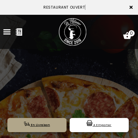
×
RESTAURANT OUVERT
0
ACCUEIL
LA CARTE
VOTRE COMPTE
NOTRE RESTAURANT
VOS AVIS
En Livraison
A Emporter
MENTIONS LÉGALES