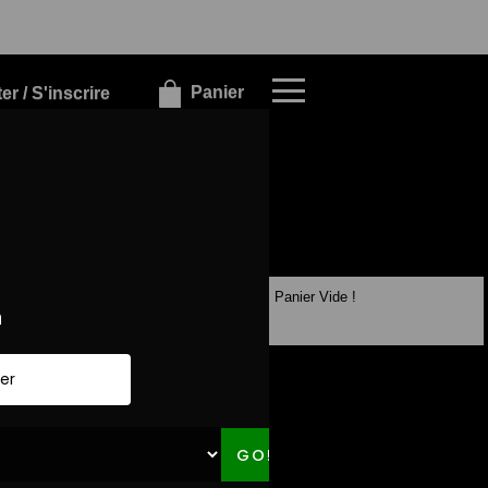
×
×
Panier
r / S'inscrire
Panier Vide !