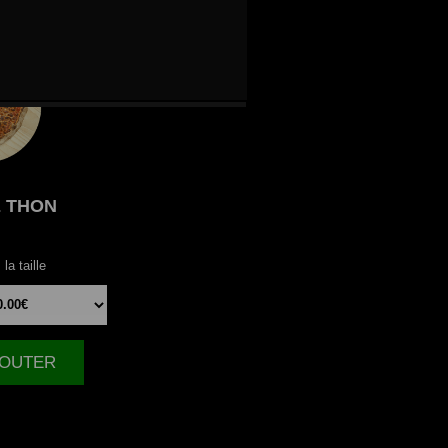
E
THON
la taille
AJOUTER