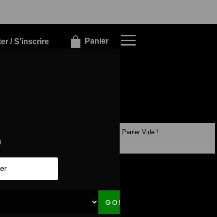
×
×
Panier
r / S'inscrire
Panier Vide !