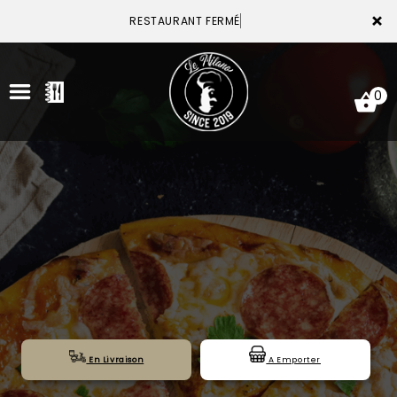
×
RESTAURANT FERM
0
ACCUEIL
LA CARTE
VOTRE COMPTE
NOTRE RESTAURANT
VOS AVIS
En Livraison
A Emporter
MENTIONS LÉGALES