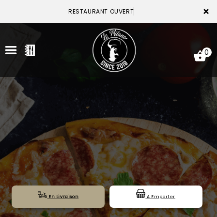
×
RESTAURANT OUVERT
0
ACCUEIL
LA CARTE
VOTRE COMPTE
NOTRE RESTAURANT
VOS AVIS
En Livraison
A Emporter
MENTIONS LÉGALES