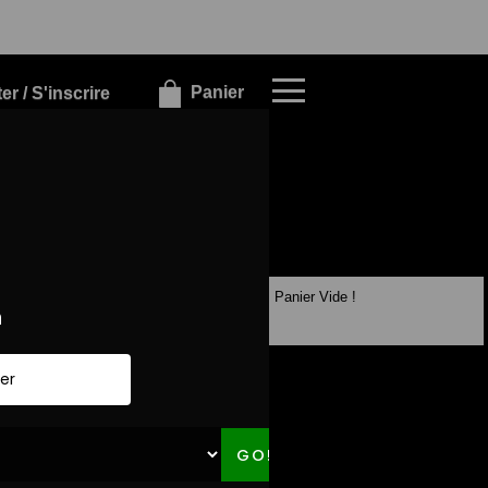
×
×
Panier
r / S'inscrire
Panier Vide !