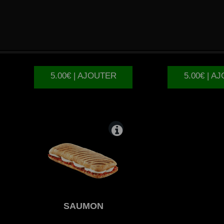
3
FROMAGES
JAMB
5.00€ | AJOUTER
5.00€ | A
SAUMON