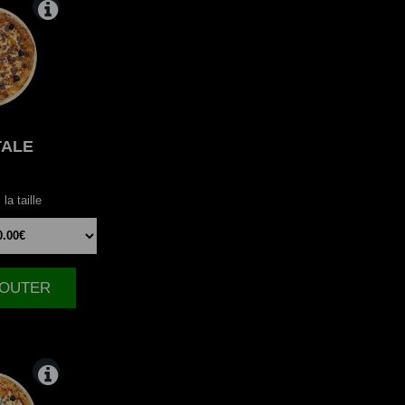
TALE
la taille
AJOUTER