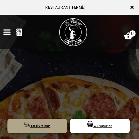
×
RESTAURANT FERMÉ
0
ACCUEIL
LA CARTE
VOTRE COMPTE
NOTRE RESTAURANT
VOS AVIS
En Livraison
A Emporter
MENTIONS LÉGALES