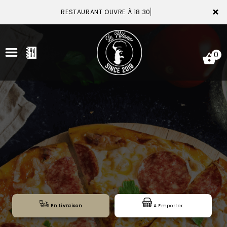
×
RESTAURANT OUVRE À 18:30
0
ACCUEIL
LA CARTE
VOTRE COMPTE
NOTRE RESTAURANT
VOS AVIS
En Livraison
A Emporter
MENTIONS LÉGALES