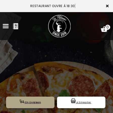
×
RESTAURANT OUVRE À 18:30
0
ACCUEIL
LA CARTE
VOTRE COMPTE
NOTRE RESTAURANT
VOS AVIS
En Livraison
A Emporter
MENTIONS LÉGALES