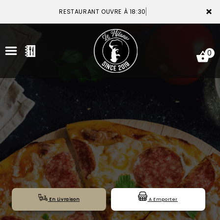
×
RESTAURANT OUVRE À 18:30
0
ACCUEIL
LA CARTE
VOTRE COMPTE
NOTRE RESTAURANT
VOS AVIS
En Livraison
A Emporter
MENTIONS LÉGALES