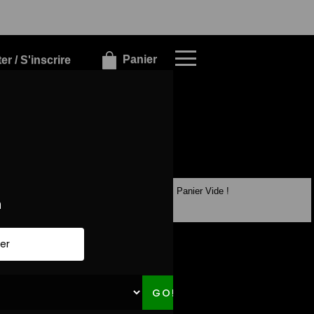
×
×
Panier
r / S'inscrire
Panier Vide !