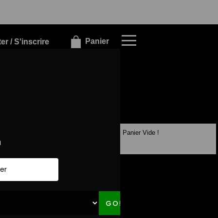
×
×
Panier
r / S'inscrire
Panier Vide !