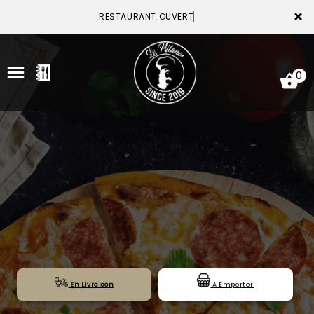
×
RESTAURANT OUVERT
0
ACCUEIL
LA CARTE
VOTRE COMPTE
NOTRE RESTAURANT
VOS AVIS
En Livraison
A Emporter
MENTIONS LÉGALES