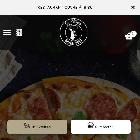
×
RESTAURANT OUVRE À 18:30
0
ACCUEIL
LA CARTE
VOTRE COMPTE
NOTRE RESTAURANT
VOS AVIS
En Livraison
A Emporter
MENTIONS LÉGALES