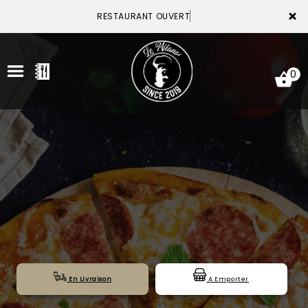
×
RESTAURANT OUVERT
0
ACCUEIL
LA CARTE
VOTRE COMPTE
NOTRE RESTAURANT
VOS AVIS
En Livraison
A Emporter
MENTIONS LÉGALES