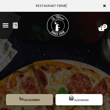
×
RESTAURANT FERMÉ
0
ACCUEIL
LA CARTE
VOTRE COMPTE
NOTRE RESTAURANT
VOS AVIS
En Livraison
A Emporter
MENTIONS LÉGALES